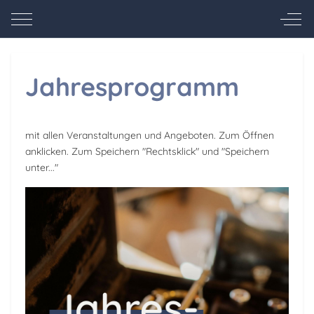
Mobile Menu Toggle
Off-
Jahresprogramm
mit allen Veranstaltungen und Angeboten. Zum Öffnen
anklicken. Zum Speichern "Rechtsklick" und "Speichern
unter..."